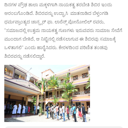
ದಿನಗಳ ಪ್ರೌಢ ಶಾಲಾ ಮಕ್ಕಳಿಗಾಗಿ ನಾಯಕತ್ವ ತರಬೇತಿ ಶಿಬಿರ ಇಂದು
ಆರಂಬಗೊಂಡಿದೆ. ಶಿಬಿರವನ್ನು ಉದ್ಘಾಸಿ ಮಾತನಾಡಿದ ಬೆಳ್ತಂಗಡಿ
ಧರ್ಮಪ್ರಾಂತ್ಯದ ಚಾನ್ಸ್ಲರ್ ಫಾ. ಲಾರೆನ್ಸ್ ಪೋನೋಲಿಲ್ ರವರು,
"ಸಮಾಜದಲ್ಲಿ ಉತ್ತಮ ನಾಯಕತ್ವ ಗುಣಗಳು ಇರುವವರು ಸಾಮಾಜ ಸೇವೆಗೆ
ಮುಂದಾಗ ಬೇಕಿದೆ, ಆ ನಿಟ್ಟಿನಲ್ಲಿ ನಡೆಸಲಾಗುವ ಈ ಶಿಬಿರವು ಸಮಾಜಕ್ಕೆ
ಒಳಿತಾಗಲಿ" ಎಂದು ಹಾರೈಸಿದರು. ಕೇರಳದಿಂದ ಪರಿಣಿತ ತಂಡವು
ಶಿಬಿರವನ್ನು ನಡೆಸಲಿದ್ದಾರೆ.