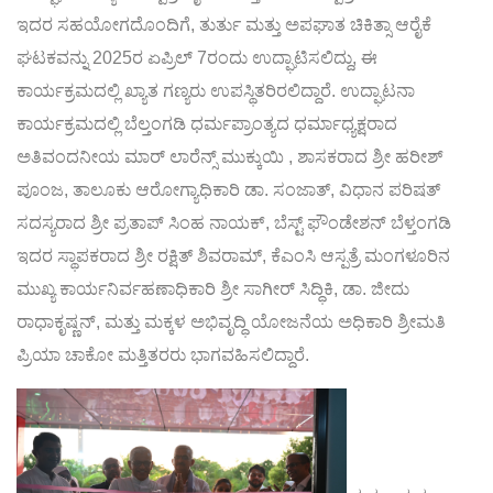
ಇದರ ಸಹಯೋಗದೊಂದಿಗೆ, ತುರ್ತು ಮತ್ತು ಅಪಘಾತ ಚಿಕಿತ್ಸಾ ಆರೈಕೆ
ಘಟಕವನ್ನು 2025ರ ಏಪ್ರಿಲ್ 7ರಂದು ಉದ್ಘಾಟಿಸಲಿದ್ದು, ಈ
ಕಾರ್ಯಕ್ರಮದಲ್ಲಿ ಖ್ಯಾತ ಗಣ್ಯರು ಉಪಸ್ಥಿತರಿರಲಿದ್ದಾರೆ. ಉದ್ಘಾಟನಾ
ಕಾರ್ಯಕ್ರಮದಲ್ಲಿ ಬೆಲ್ತಂಗಡಿ ಧರ್ಮಪ್ರಾಂತ್ಯದ ಧರ್ಮಾಧ್ಯಕ್ಷರಾದ
ಅತಿವಂದನೀಯ ಮಾರ್ ಲಾರೆನ್ಸ್ ಮುಕ್ಕುಯಿ , ಶಾಸಕರಾದ ಶ್ರೀ ಹರೀಶ್
ಪೂಂಜ, ತಾಲೂಕು ಆರೋಗ್ಯಾಧಿಕಾರಿ ಡಾ. ಸಂಜಾತ್, ವಿಧಾನ ಪರಿಷತ್
ಸದಸ್ಯರಾದ ಶ್ರೀ ಪ್ರತಾಪ್ ಸಿಂಹ ನಾಯಕ್, ಬೆಸ್ಟ್ ಫೌಂಡೇಶನ್ ಬೆಳ್ತಂಗಡಿ
ಇದರ ಸ್ಥಾಪಕರಾದ ಶ್ರೀ ರಕ್ಷಿತ್ ಶಿವರಾಮ್, ಕೆಎಂಸಿ ಆಸ್ಪತ್ರೆ ಮಂಗಳೂರಿನ
ಮುಖ್ಯ ಕಾರ್ಯನಿರ್ವಹಣಾಧಿಕಾರಿ ಶ್ರೀ ಸಾಗೀರ್ ಸಿದ್ಧಿಕಿ, ಡಾ. ಜೀದು
ರಾಧಾಕೃಷ್ಣನ್, ಮತ್ತು ಮಕ್ಕಳ ಅಭಿವೃದ್ಧಿ ಯೋಜನೆಯ ಅಧಿಕಾರಿ ಶ್ರೀಮತಿ
ಪ್ರಿಯಾ ಚಾಕೋ ಮತ್ತಿತರರು ಭಾಗವಹಿಸಲಿದ್ದಾರೆ.