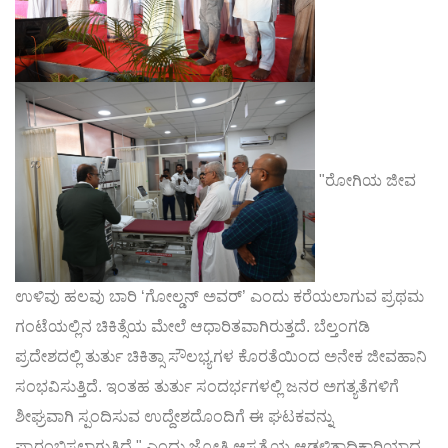
"ರೋಗಿಯ ಜೀವ
ಉಳಿವು ಹಲವು ಬಾರಿ ‘ಗೋಲ್ಡನ್ ಅವರ್’ ಎಂದು ಕರೆಯಲಾಗುವ ಪ್ರಥಮ
ಗಂಟೆಯಲ್ಲಿನ ಚಿಕಿತ್ಸೆಯ ಮೇಲೆ ಆಧಾರಿತವಾಗಿರುತ್ತದೆ. ಬೆಲ್ತಂಗಡಿ
ಪ್ರದೇಶದಲ್ಲಿ ತುರ್ತು ಚಿಕಿತ್ಸಾ ಸೌಲಭ್ಯಗಳ ಕೊರತೆಯಿಂದ ಅನೇಕ ಜೀವಹಾನಿ
ಸಂಭವಿಸುತ್ತಿದೆ. ಇಂತಹ ತುರ್ತು ಸಂದರ್ಭಗಳಲ್ಲಿ ಜನರ ಅಗತ್ಯತೆಗಳಿಗೆ
ಶೀಘ್ರವಾಗಿ ಸ್ಪಂದಿಸುವ ಉದ್ದೇಶದೊಂದಿಗೆ ಈ ಘಟಕವನ್ನು
ಪ್ರಾರಂಬಿಸಲಾಗುತ್ತಿದೆ " ಎಂದು ಜ್ಯೋತಿ ಆಸ್ಪತ್ರೆಯ ಆಡಳಿತಾಧಿಕಾರಿಯಾದ