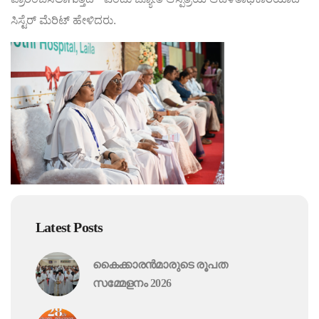
ಸಿಸ್ಟೆರ್ ಮೆರಿಟ್ ಹೇಳಿದರು.
Latest Posts
കൈക്കാരൻമാരുടെ രൂപത
സമ്മേളനം 2026