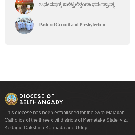
28ನೇ ವರ್ಷಕ್ಕೆ ಕಾಲಿಟ್ಟ ಬೆಳ್ತಂಗಡಿ ಧರ್ಮಪ್ರಾಂತ್ಯ
Pastoral Council and Presbyterium
This diocese has been established for the Syro-Malabar
Catholics of the three civil districts of Karnataka State, viz.,
Kodagu, Dakshina Kannada and Udupi