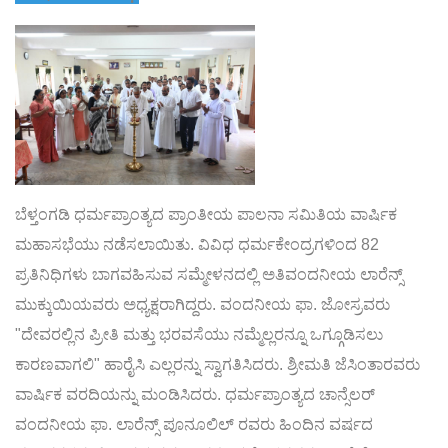
ಬೆಳ್ತಂಗಡಿ ಧರ್ಮಪ್ರಾಂತ್ಯದ ಪ್ರಾಂತೀಯ ಪಾಲನಾ ಸಮಿತಿಯ ವಾರ್ಷಿಕ
ಮಹಾಸಭೆಯು ನಡೆಸಲಾಯಿತು. ವಿವಿಧ ಧರ್ಮಕೇಂದ್ರಗಳಿಂದ 82
ಪ್ರತಿನಿಧಿಗಳು ಬಾಗವಹಿಸುವ ಸಮ್ಮೇಳನದಲ್ಲಿ ಅತಿವಂದನೀಯ ಲಾರೆನ್ಸ್
ಮುಕ್ಕುಯಿಯವರು ಅಧ್ಯಕ್ಷರಾಗಿದ್ದರು. ವಂದನೀಯ ಫಾ. ಜೋಸ್ರವರು
"ದೇವರಲ್ಲಿನ ಪ್ರೀತಿ ಮತ್ತು ಭರವಸೆಯು ನಮ್ಮೆಲ್ಲರನ್ನೂ ಒಗ್ಗೂಡಿಸಲು
ಕಾರಣವಾಗಲಿ" ಹಾರೈಸಿ ಎಲ್ಲರನ್ನು ಸ್ವಾಗತಿಸಿದರು. ಶ್ರೀಮತಿ ಜೆಸಿಂತಾರವರು
ವಾರ್ಷಿಕ ವರದಿಯನ್ನು ಮಂಡಿಸಿದರು. ಧರ್ಮಪ್ರಾಂತ್ಯದ ಚಾನ್ಸೆಲರ್
ವಂದನೀಯ ಫಾ. ಲಾರೆನ್ಸ್ ಪೂನೂಲಿಲ್ ರವರು ಹಿಂದಿನ ವರ್ಷದ