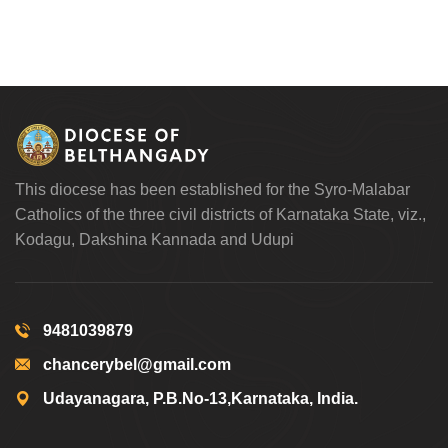
This diocese has been established for the Syro-Malabar
Catholics of the three civil districts of Karnataka State, viz.,
Kodagu, Dakshina Kannada and Udupi
9481039879
chancerybel@gmail.com
Udayanagara, P.B.No-13,Karnataka, India.