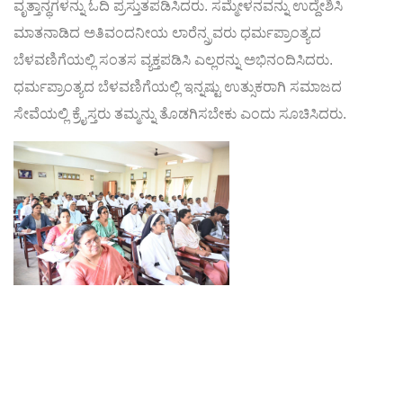
ವೃತ್ತಾನ್ಥಗಳನ್ನು ಓದಿ ಪ್ರಸ್ತುತಪಡಿಸಿದರು. ಸಮ್ಮೇಳನವನ್ನು ಉದ್ದೇಶಿಸಿ
ಮಾತನಾಡಿದ ಅತಿವಂದನೀಯ ಲಾರೆನ್ಸ್ರವರು ಧರ್ಮಪ್ರಾಂತ್ಯದ
ಬೆಳವಣಿಗೆಯಲ್ಲಿ ಸಂತಸ ವ್ಯಕ್ತಪಡಿಸಿ ಎಲ್ಲರನ್ನು ಅಭಿನಂದಿಸಿದರು.
ಧರ್ಮಪ್ರಾಂತ್ಯದ ಬೆಳವಣಿಗೆಯಲ್ಲಿ ಇನ್ನಷ್ಟು ಉತ್ಸುಕರಾಗಿ ಸಮಾಜದ
ಸೇವೆಯಲ್ಲಿ ಕ್ರೈಸ್ತರು ತಮ್ಮನ್ನು ತೊಡಗಿಸಬೇಕು ಎಂದು ಸೂಚಿಸಿದರು.